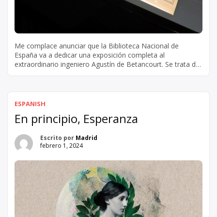
Me complace anunciar que la Biblioteca Nacional de
España va a dedicar una exposición completa al
extraordinario ingeniero Agustín de Betancourt. Se trata de
una ocasión trascendental, ya que reconoce las inmensas
contribuciones y logros de un verdadero innovador en el
campo de la ingeniería. La brillantez y el ingenio de
Betancourt han dejado una […]
ESPANISH
En principio, Esperanza
Escrito por
Madrid
febrero 1, 2024