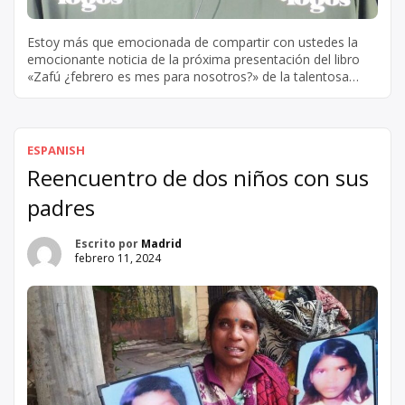
Estoy más que emocionada de compartir con ustedes la
emocionante noticia de la próxima presentación del libro
«Zafú ¿febrero es mes para nosotros?» de la talentosa
autora, Beatriz Cuesta. Este evento promete ser una
ocasión trascendental llena de inspiración, emoción e ideas
que invitan a la reflexión. Como lectora empedernida y
ávida seguidora de las […]
ESPANISH
Reencuentro de dos niños con sus
padres
Escrito por
Madrid
febrero 11, 2024