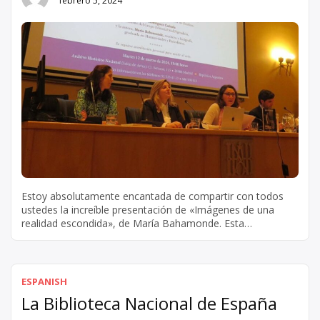
febrero 5, 2024
Estoy absolutamente encantada de compartir con todos
ustedes la increíble presentación de «Imágenes de una
realidad escondida», de María Bahamonde. Esta
cautivadora exposición nos lleva de viaje por un mundo que
a menudo pasa desapercibido. La visión artística de
Bahamonde brilla con luz propia al explorar las
profundidades de las emociones y experiencias humanas.
ESPANISH
La Biblioteca Nacional de España