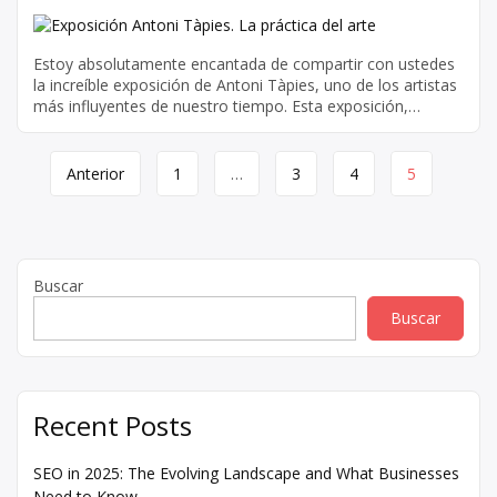
Estoy absolutamente encantada de compartir con ustedes
la increíble exposición de Antoni Tàpies, uno de los artistas
más influyentes de nuestro tiempo. Esta exposición,
titulada «La práctica del arte», ofrece una oportunidad
única de sumergirse en el fascinante mundo de la
Navegación
trayectoria artística de Tàpies. Desde sus primeras obras
Anterior
1
…
3
4
5
hasta sus últimas obras maestras, esta […]
de
página
Buscar
Buscar
Recent Posts
SEO in 2025: The Evolving Landscape and What Businesses
Need to Know