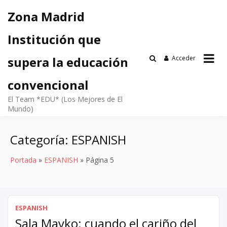
Saltar
Zona Madrid
al
contenido
Institución que
Acceder
supera la educación
convencional
El Team *EDU* (Los Mejores de El
Mundo)
Categoría:
ESPANISH
Portada
»
ESPANISH
»
Página 5
ESPANISH
Sala Mayko: cuando el cariño del