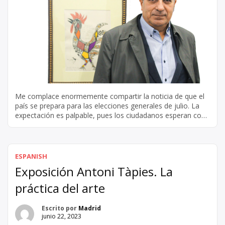
Me complace enormemente compartir la noticia de que el
país se prepara para las elecciones generales de julio. La
expectación es palpable, pues los ciudadanos esperan con
impaciencia la oportunidad de ejercer su derecho
democrático y votar por el futuro de nuestra nación. Es una
ocasión verdaderamente trascendental que me llena de
emoción y orgullo
ESPANISH
Exposición Antoni Tàpies. La
práctica del arte
Escrito por
Madrid
junio 22, 2023