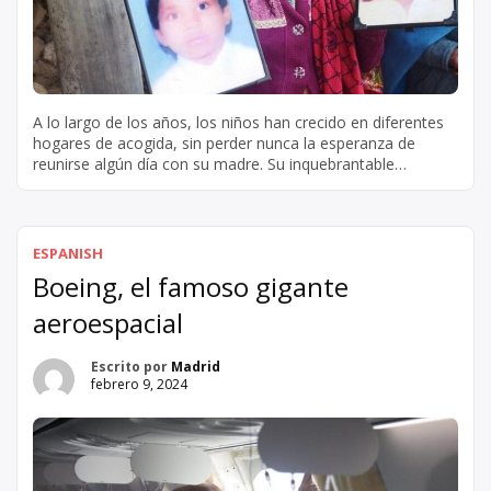
A lo largo de los años, los niños han crecido en diferentes
hogares de acogida, sin perder nunca la esperanza de
reunirse algún día con su madre. Su inquebrantable
determinación y resistencia son un testimonio de la fuerza
del espíritu humano. A pesar de enfrentarse a innumerables
obstáculos y desafíos, los hermanos nunca se rindieron […]
ESPANISH
Boeing, el famoso gigante
aeroespacial
Escrito por
Madrid
febrero 9, 2024