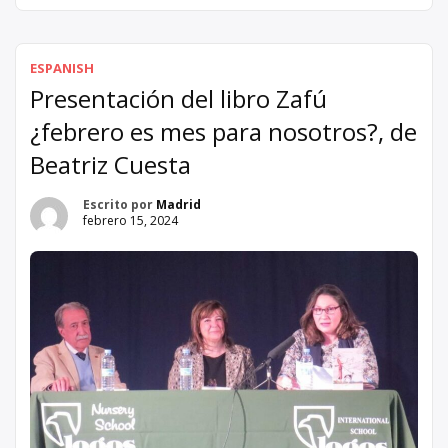
incluidas luchas financieras y la amenaza de cierre. Sin
embargo, lo que ha mantenido a la Sala Mayko a flote ha
sido el apoyo inquebrantable y […]
ESPANISH
Presentación del libro Zafú
¿febrero es mes para nosotros?, de
Beatriz Cuesta
Escrito por
Madrid
febrero 15, 2024