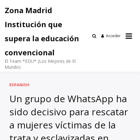
Saltar
Zona Madrid
al
contenido
Institución que
Acceder
supera la educación
convencional
El Team *EDU* (Los Mejores de El
Mundo)
ESPANISH
Un grupo de WhatsApp ha
sido decisivo para rescatar
a mujeres víctimas de la
trata y esclavizadas en